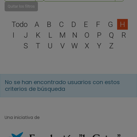
Quitar los filtros
Selecciona una letra para 
Todo
A
B
C
D
E
F
G
H
I
J
K
L
M
N
O
P
Q
R
S
T
U
V
W
X
Y
Z
No se han encontrado usuarios con estos
criterios de búsqueda
Una iniciativa de