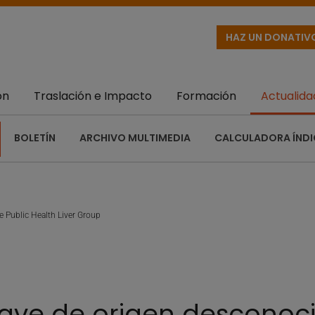
HAZ UN DONATIV
ón
Traslación e Impacto
Formación
Actualida
BOLETÍN
ARCHIVO MULTIMEDIA
CALCULADORA ÍNDI
e Public Health Liver Group
rave de origen desconoci