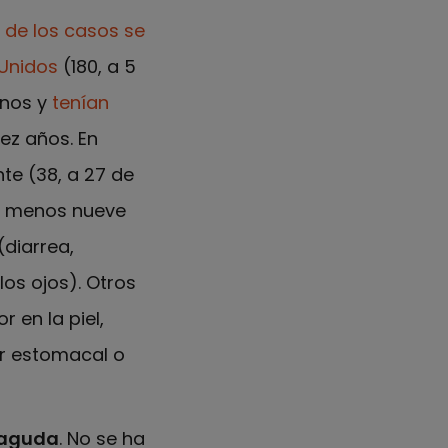
 de los casos se
Unidos
(180, a 5
anos y
tenían
ez años. En
te (38, a 27 de
al menos nueve
(diarrea,
los ojos). Otros
 en la piel,
or estomacal o
 aguda
. No se ha