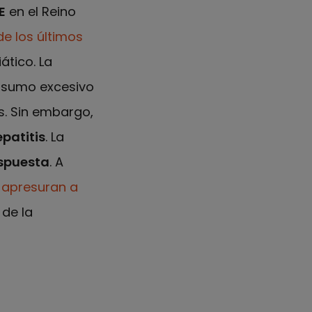
E
en el Reino
e los últimos
ático. La
nsumo excesivo
s. Sin embargo,
patitis
. La
espuesta
. A
e apresuran a
de la