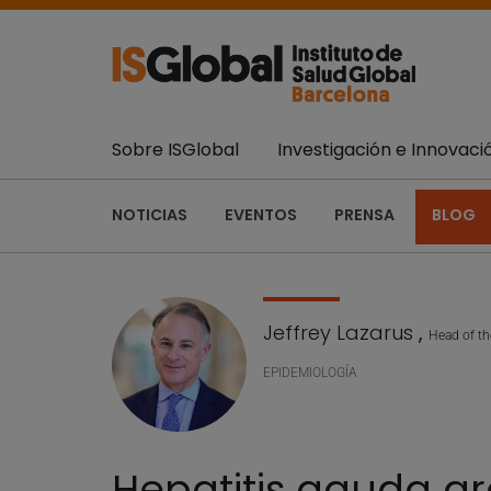
Sobre ISGlobal
Investigación e Innovaci
NOTICIAS
EVENTOS
PRENSA
BLOG
Jeffrey Lazarus
,
Head of th
EPIDEMIOLOGÍA
Hepatitis aguda g