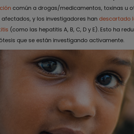
ción
común a drogas/medicamentos, toxinas u ot
 afectados, y los investigadores han
descartado l
tis
(como las hepatitis A, B, C, D y E). Esto ha red
tesis que se están investigando activamente.