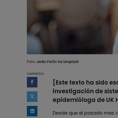
Foto:
Janko Ferlic via Unsplash
COMPÁRTELO
[Este texto ha sido es
Compartir en Facebook
investigación de sist
Compartir en Twitter
epidemióloga de UK H
Desde que el pasado mes d
Compartir en LinkedIn