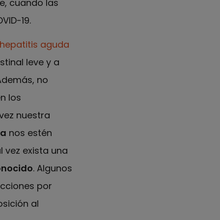
e, cuando las
VID-19.
 hepatitis aguda
tinal leve y a
 Además, no
n los
vez nuestra
ia
nos estén
 vez exista una
conocido
. Algunos
cciones por
sición al