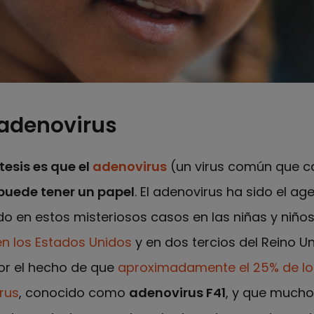
 adenovirus
tesis es que el
adenovirus
(un virus común que c
puede tener un papel
. El adenovirus ha sido el ag
en estos misteriosos casos en las niñas y niños
en los Estados Unidos
y en dos tercios del Reino Un
por el hecho de que
aproximadamente el 25% de los
rus
, conocido como
adenovirus F41
, y que mucho