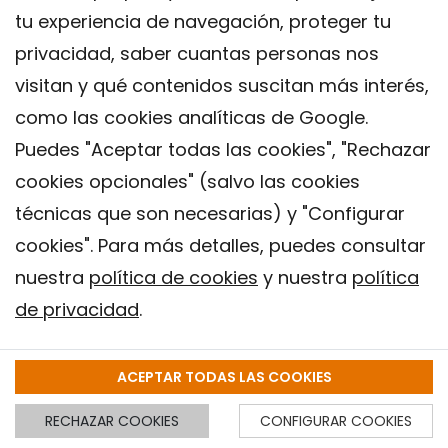
tu experiencia de navegación, proteger tu
morir por COVID-19.
privacidad, saber cuantas personas nos
visitan y qué contenidos suscitan más interés,
Tratamiento
como las cookies analíticas de Google.
Puedes "Aceptar todas las cookies", "Rechazar
Combinaciones de fármacos
cookies opcionales" (salvo las cookies
Eli Lilly ha anunciado
los primeros
técnicas que son necesarias) y "Configurar
resultados
para la combinación de su
cookies". Para más detalles, puedes consultar
nuestra
política de cookies
y nuestra
política
fármaco contra la artritis reumatoide
de privacidad
.
(baricitinib) y el remdesivir (de Gilead). La
mortalidad fue menor entre pacientes con
ACEPTAR TODAS LAS COOKIES
COVID-19 que recibieron los dos
medicamentos, comparado con los que
RECHAZAR COOKIES
CONFIGURAR COOKIES
X
SUSCRÍBETE A NUESTRO BOLETÍN