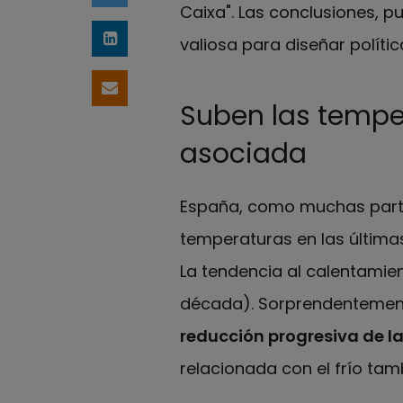
Caixa". Las conclusiones, p
valiosa para diseñar políti
Compartir en LinkedIn
Compartir por email
Suben las tempe
asociada
España, como muchas part
temperaturas en las última
La tendencia al calentamie
década). Sorprendentemen
reducción progresiva de l
relacionada con el frío tam