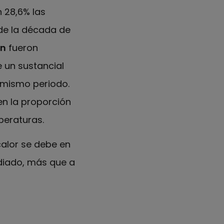
 28,6% las
 de la década de
ón
fueron
e un sustancial
 mismo periodo.
en la proporción
peraturas.
calor se debe en
diado, más que a