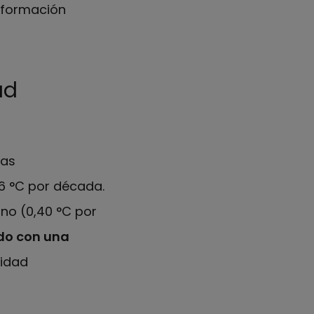
información
ad
las
6 °C por década.
no (0,40 °C por
do con una
lidad