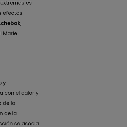
 extremas es
s efectos
Achebak
,
l Marie
s y
 con el calor y
 de la
n de la
cción se asocia