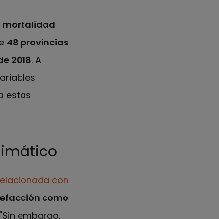
a
mortalidad
de
48 provincias
de 2018
. A
ariables
a estas
limático
 relacionada con
alefacción como
. "Sin embargo,