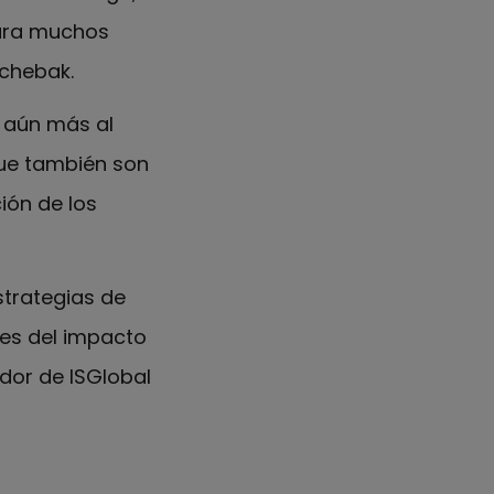
Para muchos
Achebak.
r aún más al
que también son
ión de los
strategias de
es del impacto
ador de ISGlobal