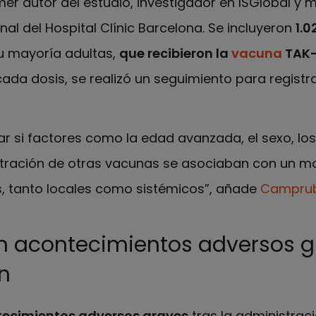
imer autor del estudio, investigador en ISGlobal y 
nal del Hospital Clínic Barcelona. Se incluyeron
1.0
su mayoría adultas,
que recibieron la
vacuna
TAK-
 cada dosis, se realizó un seguimiento para registr
r si factores como la edad avanzada, el sexo, lo
stración de otras vacunas se asociaban con un m
, tanto locales como sistémicos”, añade
Campru
n acontecimientos adversos g
n
tecimientos adversos graves
tras la administraci