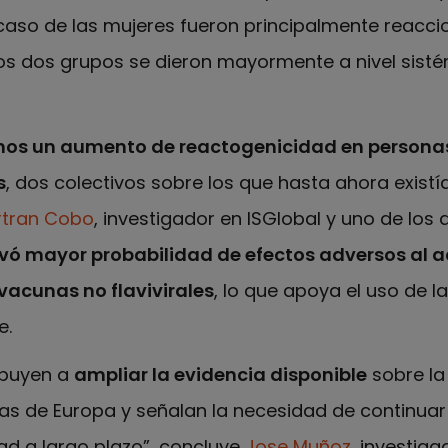
 caso de las mujeres fueron principalmente reacc
ros dos grupos se dieron mayormente a nivel sist
os un aumento de reactogenicidad en persona
s
, dos colectivos sobre los que hasta ahora exist
rtran Cobo
, investigador en ISGlobal y uno de los 
ó mayor probabilidad de efectos adversos al a
acunas no flavivirales
, lo que apoya el uso de l
e.
ibuyen a
ampliar la evidencia disponible
sobre la
as de Europa y señalan la necesidad de continua
ad a largo plazo”, concluye
Jose Muñoz
, investiga