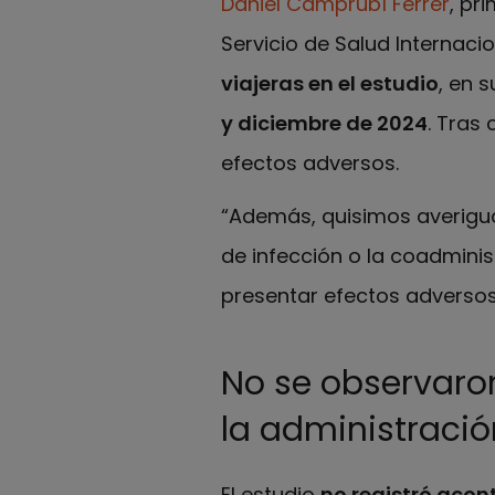
Daniel Camprubí Ferrer
, pr
Servicio de Salud Internacio
viajeras en el estudio
, en 
y diciembre de 2024
. Tras
efectos adversos.
“Además, quisimos averigua
de infección o la coadmini
presentar efectos adversos
No se observaro
la administració
El estudio
no registró acon