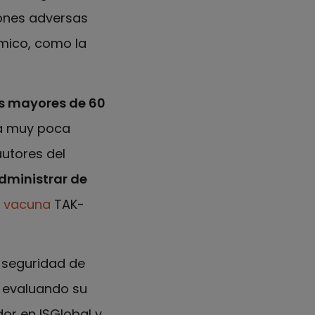
iones adversas
émico, como la
s mayores de 60
ía muy poca
autores del
dministrar de
a
vacuna
TAK-
 seguridad de
r evaluando su
dor en ISGlobal y