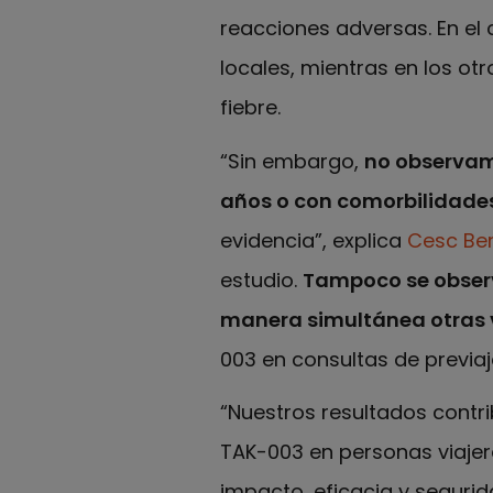
reacciones adversas. En el
locales, mientras en los ot
fiebre.
“Sin embargo,
no observam
años o con comorbilidade
evidencia”, explica
Cesc Be
estudio.
Tampoco se observ
manera simultánea otras v
003 en consultas de previaj
“Nuestros resultados contr
TAK-003 en personas viajer
impacto, eficacia y segurid