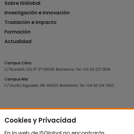
Sobre ISGlobal
Investigación e Innovación
Traslación e Impacto
Formación
Actualidad
Campus Clínic
C/ Rosselló, 132, 5º 2ª 08036.
Barcelona.
Tel.
+34 93 227 1806
Campus Mar
C/ Doctor Aiguader, 88. 08003.
Barcelona.
Tel.
+34 93 214 7300
Cookies y Privacidad
En la web de ISGlobal no encontrarás