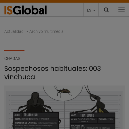
ES
To
Actualidad
Archivo multimedia
CHAGAS
Sospechosos habituales: 003
vinchuca