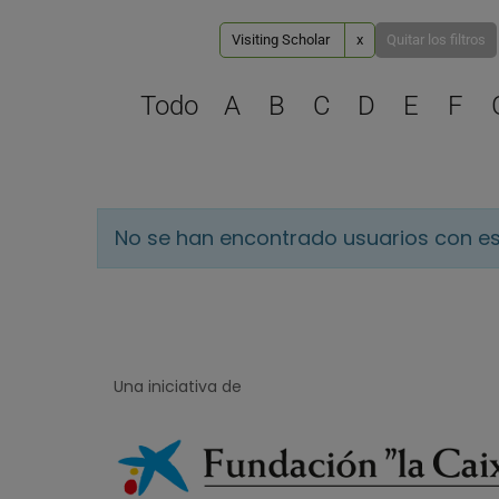
Visiting Scholar
x
Quitar los filtros
Todo
A
B
C
D
E
F
No se han encontrado usuarios con es
Una iniciativa de