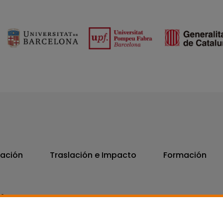
vación
Traslación e Impacto
Formación
06