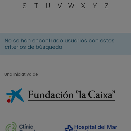
S
T
U
V
W
X
Y
Z
No se han encontrado usuarios con estos
criterios de búsqueda
Una iniciativa de