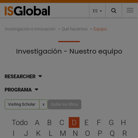
ES
To
Investigación e Innovación
Qué hacemos
Equipo
Investigación - Nuestro equipo
RESEARCHER
PROGRAMA
Visiting Scholar
x
Quitar los filtros
Selecciona una letra para 
Todo
A
B
C
D
E
F
G
H
I
J
K
L
M
N
O
P
Q
R