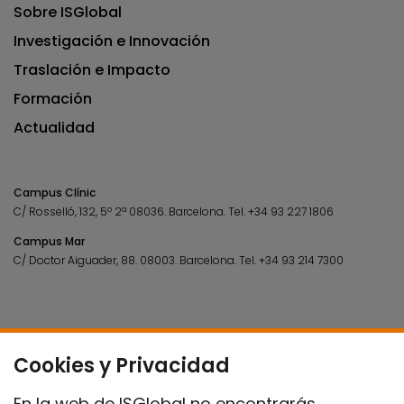
Sobre ISGlobal
Investigación e Innovación
Traslación e Impacto
Formación
Actualidad
Campus Clínic
C/ Rosselló, 132, 5º 2ª 08036.
Barcelona.
Tel.
+34 93 227 1806
Campus Mar
C/ Doctor Aiguader, 88. 08003.
Barcelona.
Tel.
+34 93 214 7300
Cookies y Privacidad
En la web de ISGlobal no encontrarás