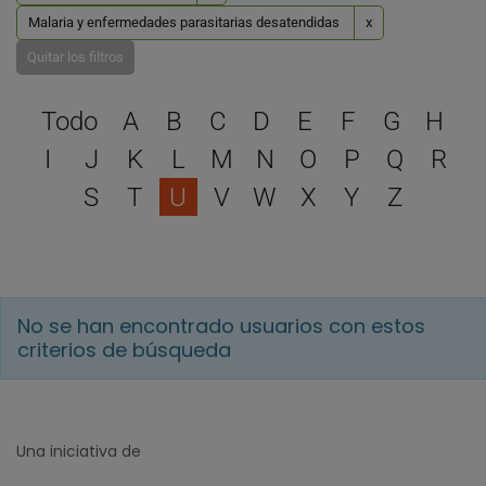
Malaria y enfermedades parasitarias desatendidas
x
Quitar los filtros
Selecciona una letra para 
Todo
A
B
C
D
E
F
G
H
I
J
K
L
M
N
O
P
Q
R
S
T
U
V
W
X
Y
Z
No se han encontrado usuarios con estos
criterios de búsqueda
Una iniciativa de