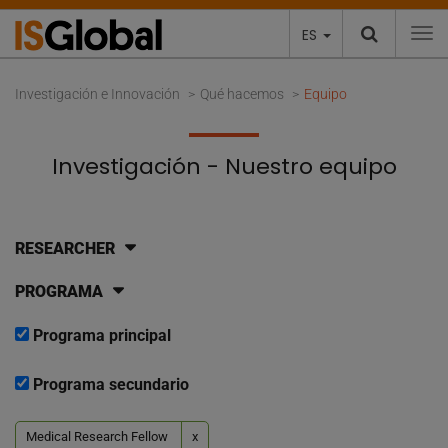
ES
To
Investigación e Innovación
Qué hacemos
Equipo
Investigación - Nuestro equipo
RESEARCHER
PROGRAMA
Programa principal
Programa secundario
Medical Research Fellow
x