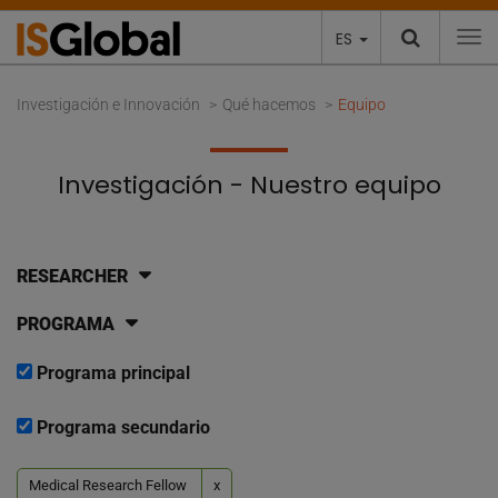
ES
To
Investigación e Innovación
Qué hacemos
Equipo
Investigación - Nuestro equipo
RESEARCHER
PROGRAMA
Programa principal
Programa secundario
Medical Research Fellow
x