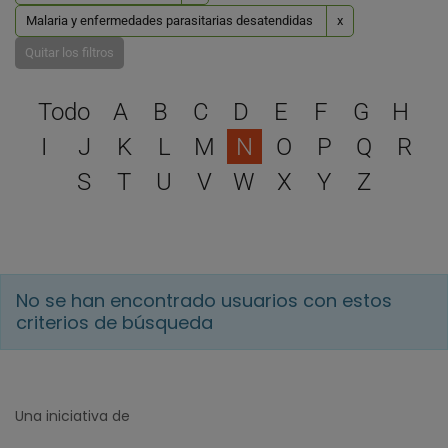
Malaria y enfermedades parasitarias desatendidas
x
Quitar los filtros
Selecciona una letra para 
Todo
A
B
C
D
E
F
G
H
I
J
K
L
M
N
O
P
Q
R
S
T
U
V
W
X
Y
Z
No se han encontrado usuarios con estos
criterios de búsqueda
Una iniciativa de