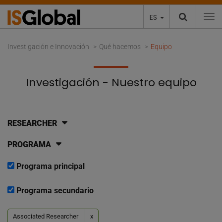
ES
To
Investigación e Innovación
Qué hacemos
Equipo
Investigación - Nuestro equipo
RESEARCHER
PROGRAMA
Programa principal
Programa secundario
Associated Researcher
x