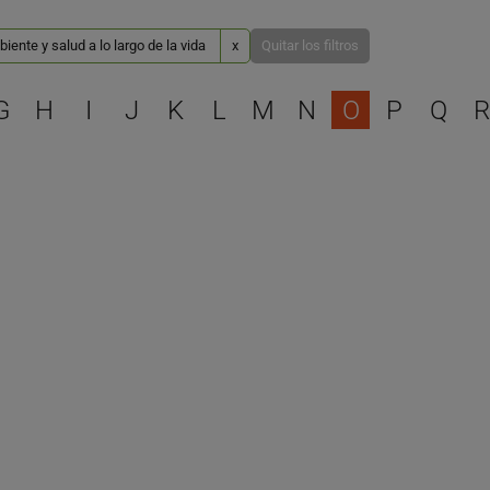
ente y salud a lo largo de la vida
x
Quitar los filtros
Selecciona una letra para 
G
H
I
J
K
L
M
N
O
P
Q
R