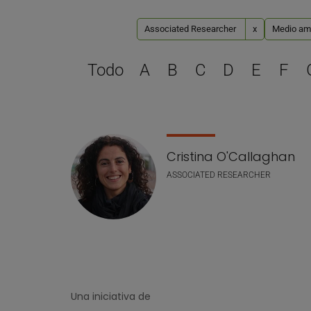
Associated Researcher
x
Medio ambi
Todo
A
B
C
D
E
F
Lista de personal
Cristina O'Callaghan
ASSOCIATED RESEARCHER
Una iniciativa de