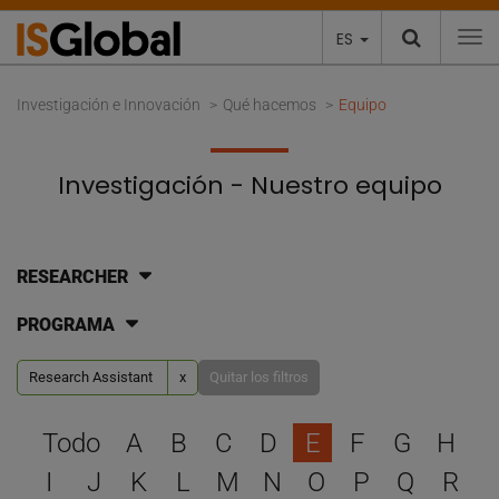
ES
To
Investigación e Innovación
Qué hacemos
Equipo
Investigación - Nuestro equipo
RESEARCHER
PROGRAMA
Research Assistant
x
Quitar los filtros
Selecciona una letra para 
Todo
A
B
C
D
E
F
G
H
I
J
K
L
M
N
O
P
Q
R