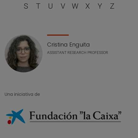
S
T
U
V
W
X
Y
Z
Lista de personal
Cristina Enguita
ASSISTANT RESEARCH PROFESSOR
Una iniciativa de