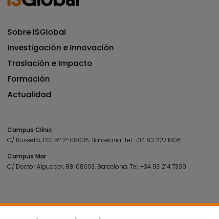
Sobre ISGlobal
Investigación e Innovación
Traslación e Impacto
Formación
Actualidad
Campus Clínic
C/ Rosselló, 132, 5º 2ª 08036.
Barcelona.
Tel.
+34 93 227 1806
Campus Mar
C/ Doctor Aiguader, 88. 08003.
Barcelona.
Tel.
+34 93 214 7300