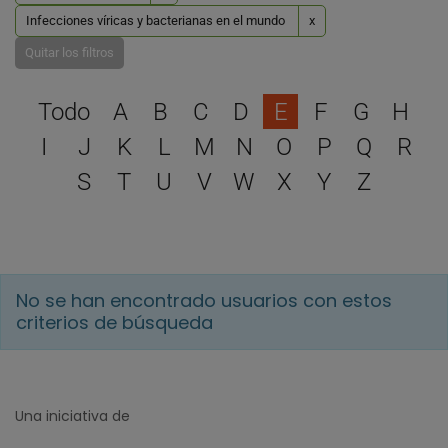
Infecciones víricas y bacterianas en el mundo
x
Quitar los filtros
Selecciona una letra para 
Todo
A
B
C
D
E
F
G
H
I
J
K
L
M
N
O
P
Q
R
S
T
U
V
W
X
Y
Z
No se han encontrado usuarios con estos
criterios de búsqueda
Una iniciativa de