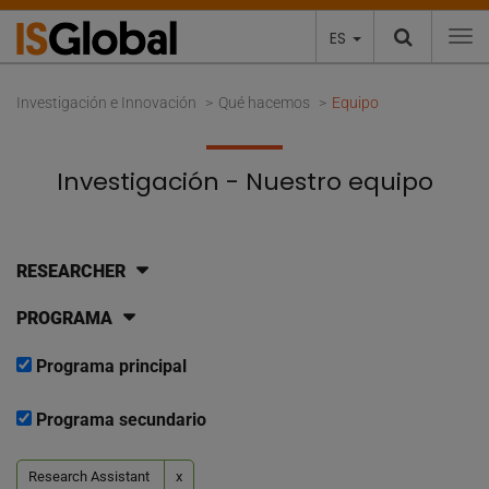
ES
To
Investigación e Innovación
Qué hacemos
Equipo
Investigación - Nuestro equipo
RESEARCHER
PROGRAMA
Programa principal
Programa secundario
Research Assistant
x