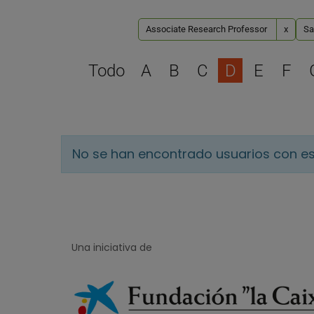
Associate Research Professor
x
Sa
Todo
A
B
C
D
E
F
No se han encontrado usuarios con es
Una iniciativa de