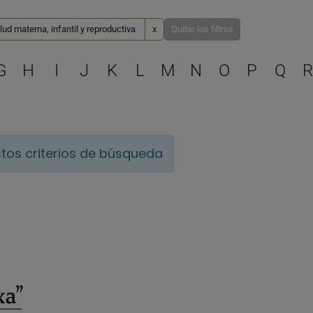
lud materna, infantil y reproductiva
x
Quitar los filtros
Selecciona una letra para 
G
H
I
J
K
L
M
N
O
P
Q
R
tos criterios de búsqueda