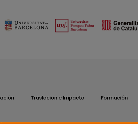
vación
Traslación e Impacto
Formación
06