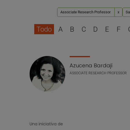
Associate Research Professor
x
Sa
Todo
A
B
C
D
E
F
Lista de personal
Azucena Bardají
ASSOCIATE RESEARCH PROFESSOR
Una iniciativa de