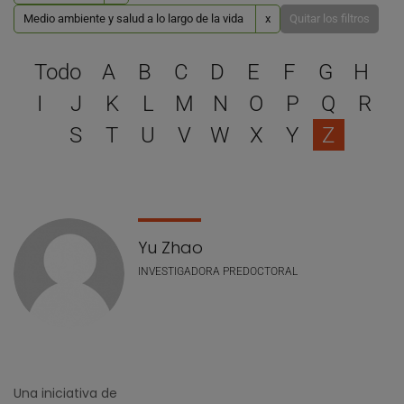
Medio ambiente y salud a lo largo de la vida
x
Quitar los filtros
Selecciona una letra para 
Todo
A
B
C
D
E
F
G
H
I
J
K
L
M
N
O
P
Q
R
S
T
U
V
W
X
Y
Z
Lista de personal
Yu Zhao
INVESTIGADORA PREDOCTORAL
Una iniciativa de