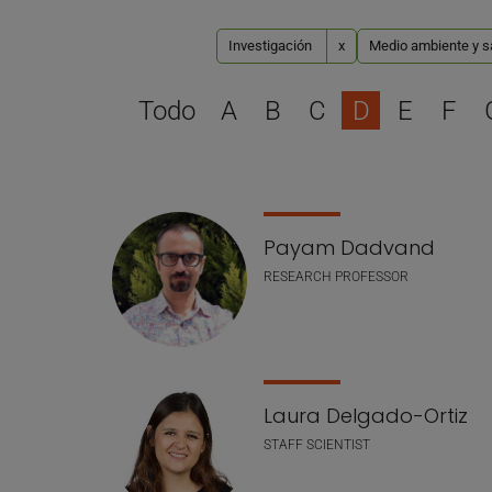
Investigación
x
Medio ambiente y sal
Todo
A
B
C
D
E
F
Lista de personal
Payam Dadvand
RESEARCH PROFESSOR
Laura Delgado-Ortiz
STAFF SCIENTIST