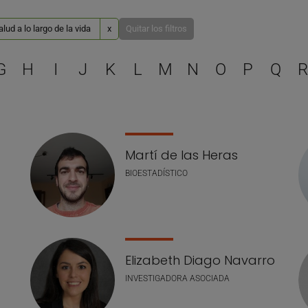
ud a lo largo de la vida
x
Quitar los filtros
Selecciona una letra para 
G
H
I
J
K
L
M
N
O
P
Q
R
Martí de las Heras
BIOESTADÍSTICO
Elizabeth Diago Navarro
INVESTIGADORA ASOCIADA