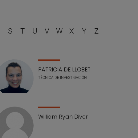
filtrar
S
T
U
V
W
X
Y
Z
PATRICIA DE LLOBET
TÉCNICA DE INVESTIGACIÓN
William Ryan Diver