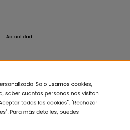
Actualidad
personalizado. Solo usamos cookies,
ad, saber cuantas personas nos visitan
Contacto
Aceptar todas las cookies", "Rechazar
es". Para más detalles, puedes
Aviso legal
Política de privacidad
Política de Cookies
Instituto de Salud Global de Barcelona (ISGlobal), 2018.