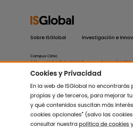
Sobre ISGlobal
Investigación e Inno
Campus Clínic
C/ Rosselló, 132, 5º 2ª 08036.
Barcelona.
Tel.
+34 93 227 18
Cookies y Privacidad
Campus Mar
C/ Doctor Aiguader, 88. 08003.
Barcelona.
Tel.
+34 93 214 
En la web de ISGlobal no encontrarás 
propias y de terceros, para mejorar t
y qué contenidos suscitan más interés
cookies opcionales" (salvo las cookie
consultar nuestra
política de cookies
y