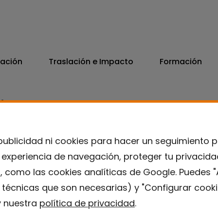
vación
Traslación e Impacto
Formación
06
7300
publicidad ni cookies para hacer un seguimiento 
u experiencia de navegación, proteger tu privacid
, como las cookies analíticas de Google. Puedes "
s técnicas que son necesarias) y "Configurar cooki
 nuestra
política de privacidad
.