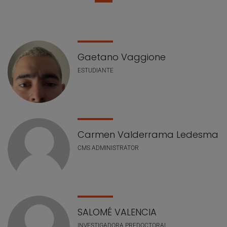
Lista de personal
Gaetano Vaggione
ESTUDIANTE
Carmen Valderrama Ledesma
CMS ADMINISTRATOR
SALOMÉ VALENCIA
INVESTIGADORA PREDOCTORAL