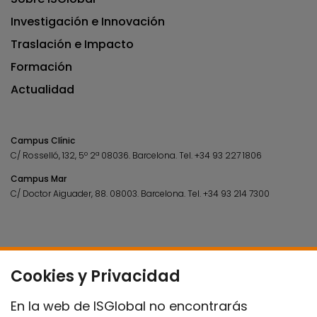
Investigación e Innovación
Traslación e Impacto
Formación
Actualidad
Campus Clínic
C/ Rosselló, 132, 5º 2ª 08036.
Barcelona.
Tel.
+34 93 227 1806
Campus Mar
C/ Doctor Aiguader, 88. 08003.
Barcelona.
Tel.
+34 93 214 7300
Cookies y Privacidad
En la web de ISGlobal no encontrarás