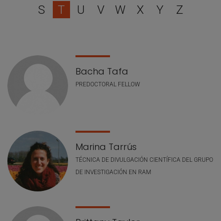
S
T
U
V
W
X
Y
Z
Lista de personal
Bacha Tafa
PREDOCTORAL FELLOW
Marina Tarrús
TÉCNICA DE DIVULGACIÓN CIENTÍFICA DEL GRUPO
DE INVESTIGACIÓN EN RAM