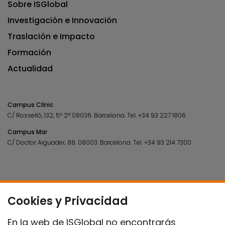
Sobre ISGlobal
Investigación e Innovación
Traslación e Impacto
Formación
Actualidad
Campus Clínic
C/ Rosselló, 132, 5º 2ª 08036.
Barcelona.
Tel.
+34 93 227 1806
Campus Mar
C/ Doctor Aiguader, 88. 08003.
Barcelona.
Tel.
+34 93 214 7300
Cookies y Privacidad
En la web de ISGlobal no encontrarás