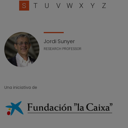
S
T
U
V
W
X
Y
Z
Lista de personal
Jordi Sunyer
RESEARCH PROFESSOR
Una iniciativa de