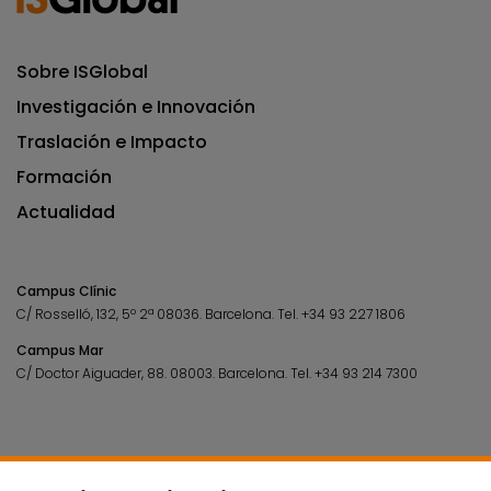
Sobre ISGlobal
Investigación e Innovación
Traslación e Impacto
Formación
Actualidad
Campus Clínic
C/ Rosselló, 132, 5º 2ª 08036.
Barcelona.
Tel.
+34 93 227 1806
Campus Mar
C/ Doctor Aiguader, 88. 08003.
Barcelona.
Tel.
+34 93 214 7300