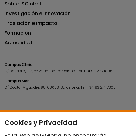
Sobre ISGlobal
Investigación e Innovación
Traslación e Impacto
Formación
Actualidad
Campus Clínic
C/ Rosselló, 132, 5º 2ª 08036.
Barcelona.
Tel.
+34 93 227 1806
Campus Mar
C/ Doctor Aiguader, 88. 08003.
Barcelona.
Tel.
+34 93 214 7300
Cookies y Privacidad
En la web de ISGlobal no encontrarás