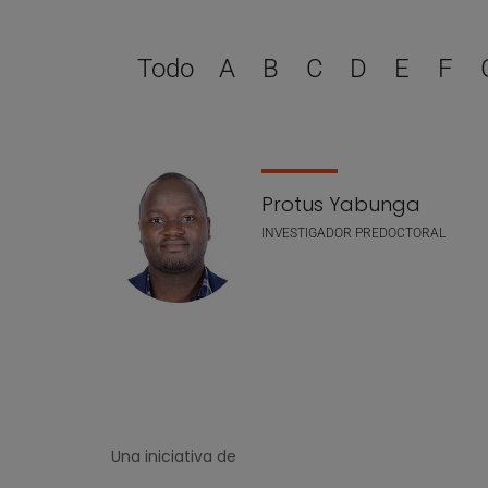
Todo
A
B
C
D
E
F
Lista de personal
Protus Yabunga
INVESTIGADOR PREDOCTORAL
Una iniciativa de