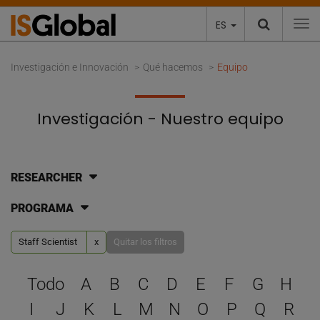
ES
To
Investigación e Innovación
Qué hacemos
Equipo
Investigación - Nuestro equipo
RESEARCHER
PROGRAMA
Staff Scientist
x
Quitar los filtros
Selecciona una letra para 
Todo
A
B
C
D
E
F
G
H
I
J
K
L
M
N
O
P
Q
R