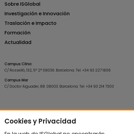
Sobre ISGlobal
Investigación e Innovación
Traslación e Impacto
Formación
Actualidad
Campus Clínic
C/ Rosselló, 132, 5º 2ª 08036.
Barcelona.
Tel.
+34 93 227 1806
Campus Mar
C/ Doctor Aiguader, 88. 08003.
Barcelona.
Tel.
+34 93 214 7300
Cookies y Privacidad
En la web de ISGlobal no encontrarás