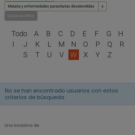
Malaria y enfermedades parasitarias desatendidas
x
Quitar los filtros
Selecciona una letra para 
Todo
A
B
C
D
E
F
G
H
I
J
K
L
M
N
O
P
Q
R
S
T
U
V
W
X
Y
Z
No se han encontrado usuarios con estos
criterios de búsqueda
Una iniciativa de