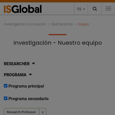
ES
To
Investigación e Innovación
Qué hacemos
Equipo
Investigación - Nuestro equipo
RESEARCHER
PROGRAMA
Programa principal
Programa secundario
Research Professor
x