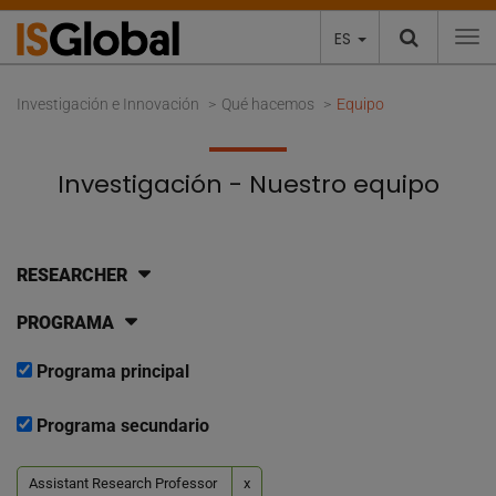
ES
To
Investigación e Innovación
Qué hacemos
Equipo
Investigación - Nuestro equipo
RESEARCHER
PROGRAMA
Programa principal
Programa secundario
Assistant Research Professor
x