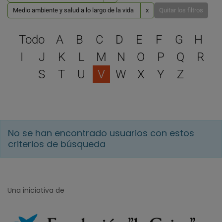
Medio ambiente y salud a lo largo de la vida
x
Quitar los filtros
Selecciona una letra para 
Todo
A
B
C
D
E
F
G
H
I
J
K
L
M
N
O
P
Q
R
S
T
U
V
W
X
Y
Z
No se han encontrado usuarios con estos
criterios de búsqueda
Una iniciativa de