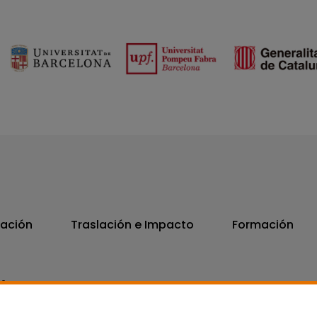
vación
Traslación e Impacto
Formación
06