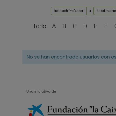
Research Professor
x
Salud materna
Todo
A
B
C
D
E
F
No se han encontrado usuarios con es
Una iniciativa de