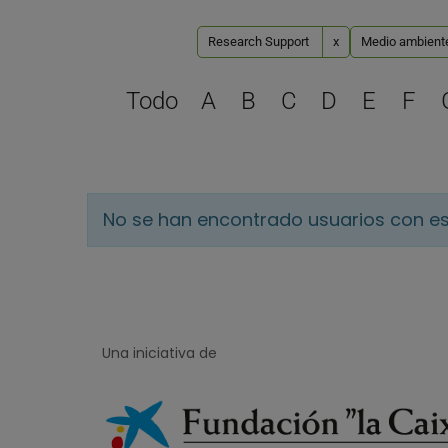
Research Support
x
Medio ambiente 
Todo
A
B
C
D
E
F
No se han encontrado usuarios con es
Una iniciativa de