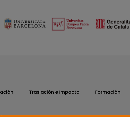
vación
Traslación e Impacto
Formación
06