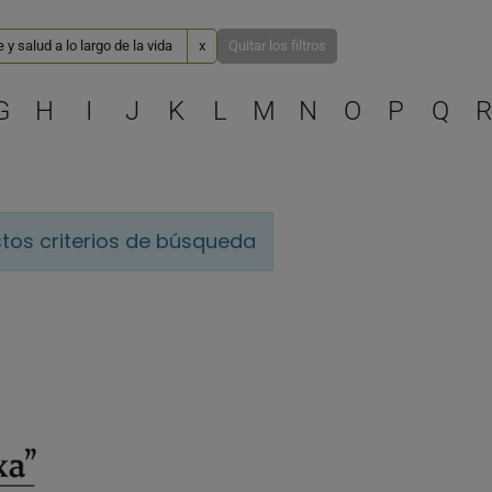
y salud a lo largo de la vida
x
Quitar los filtros
Selecciona una letra para 
G
H
I
J
K
L
M
N
O
P
Q
R
tos criterios de búsqueda