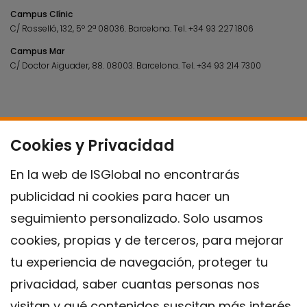
Campus Clínic
C/ Rosselló, 132, 5º 2ª 08036.
Barcelona.
Tel.
+34 93 227 1806
Campus Mar
C/ Doctor Aiguader, 88. 08003.
Barcelona.
Tel.
+34 93 214 7300
Cookies y Privacidad
En la web de ISGlobal no encontrarás
publicidad ni cookies para hacer un
seguimiento personalizado. Solo usamos
cookies, propias y de terceros, para mejorar
tu experiencia de navegación, proteger tu
privacidad, saber cuantas personas nos
visitan y qué contenidos suscitan más interés,