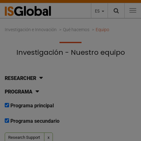
ES
To
Investigación e Innovación
Qué hacemos
Equipo
Investigación - Nuestro equipo
RESEARCHER
PROGRAMA
Programa principal
Programa secundario
Research Support
x