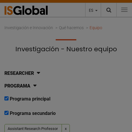
ES
To
Investigación e Innovación
Qué hacemos
Equipo
Investigación - Nuestro equipo
RESEARCHER
PROGRAMA
Programa principal
Programa secundario
Assistant Research Professor
x