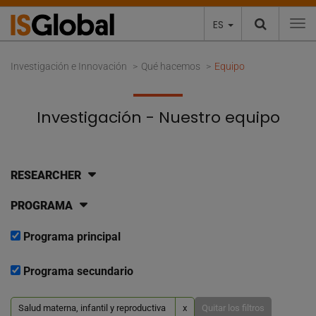
ES
To
Investigación e Innovación
Qué hacemos
Equipo
Investigación - Nuestro equipo
RESEARCHER
PROGRAMA
Programa principal
Programa secundario
Salud materna, infantil y reproductiva
x
Quitar los filtros