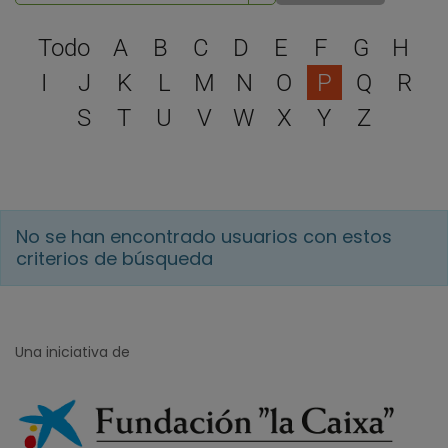
Selecciona una letra para 
Todo
A
B
C
D
E
F
G
H
I
J
K
L
M
N
O
P
Q
R
S
T
U
V
W
X
Y
Z
No se han encontrado usuarios con estos
criterios de búsqueda
Una iniciativa de