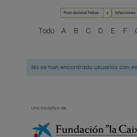
Post-doctoral Fellow
x
Infecciones 
Todo
A
B
C
D
E
F
No se han encontrado usuarios con es
Una iniciativa de