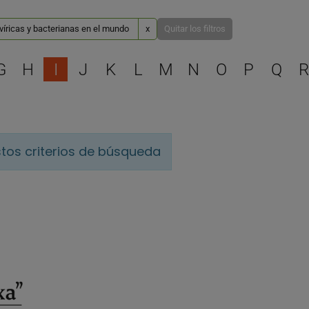
víricas y bacterianas en el mundo
x
Quitar los filtros
Selecciona una letra para 
G
H
I
J
K
L
M
N
O
P
Q
R
tos criterios de búsqueda