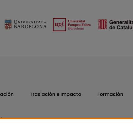
vación
Traslación e Impacto
Formación
06