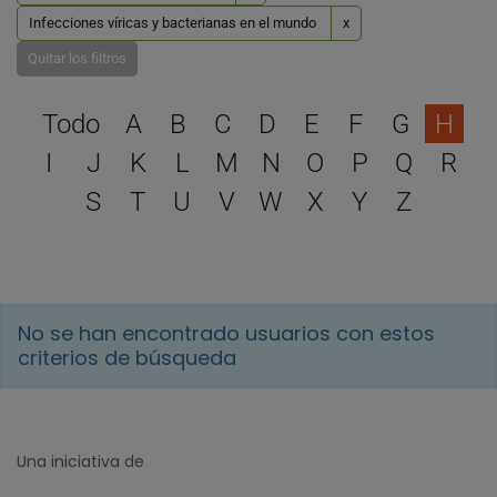
Infecciones víricas y bacterianas en el mundo
x
Quitar los filtros
Selecciona una letra para 
Todo
A
B
C
D
E
F
G
H
I
J
K
L
M
N
O
P
Q
R
S
T
U
V
W
X
Y
Z
No se han encontrado usuarios con estos
criterios de búsqueda
Una iniciativa de