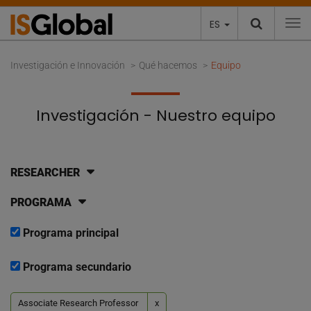
ES
To
Investigación e Innovación
Qué hacemos
Equipo
Investigación - Nuestro equipo
RESEARCHER
PROGRAMA
Programa principal
Programa secundario
Associate Research Professor
x