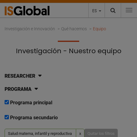
ES
To
Investigación e Innovación
Qué hacemos
Equipo
Investigación - Nuestro equipo
RESEARCHER
PROGRAMA
Programa principal
Programa secundario
Salud materna, infantil y reproductiva
x
Quitar los filtros