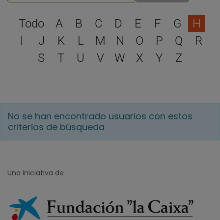
Selecciona una letra para 
Todo
A
B
C
D
E
F
G
H
I
J
K
L
M
N
O
P
Q
R
S
T
U
V
W
X
Y
Z
No se han encontrado usuarios con estos
criterios de búsqueda
Una iniciativa de