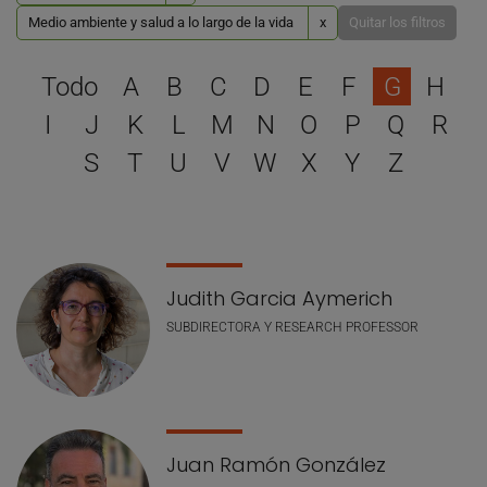
Medio ambiente y salud a lo largo de la vida
x
Quitar los filtros
Selecciona una letra para 
Todo
A
B
C
D
E
F
G
H
I
J
K
L
M
N
O
P
Q
R
S
T
U
V
W
X
Y
Z
Lista de personal
Judith Garcia Aymerich
SUBDIRECTORA Y RESEARCH PROFESSOR
Juan Ramón González