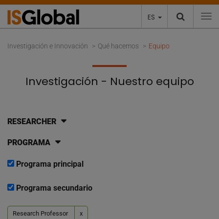
ES
To
Investigación e Innovación
Qué hacemos
Equipo
Investigación - Nuestro equipo
RESEARCHER
PROGRAMA
Programa principal
Programa secundario
Research Professor
x