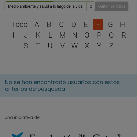
Medio ambiente y salud a lo largo de la vida
x
Quitar los filtros
Selecciona una letra para 
Todo
A
B
C
D
E
F
G
H
I
J
K
L
M
N
O
P
Q
R
S
T
U
V
W
X
Y
Z
No se han encontrado usuarios con estos
criterios de búsqueda
Una iniciativa de