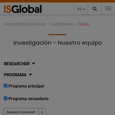
ES
To
Investigación e Innovación
Qué hacemos
Equipo
Investigación - Nuestro equipo
RESEARCHER
PROGRAMA
Programa principal
Programa secundario
Research Assistant
x