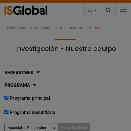
ES
To
Investigación e Innovación
Qué hacemos
Equipo
Investigación - Nuestro equipo
RESEARCHER
PROGRAMA
Programa principal
Programa secundario
Associated Researcher
x
Quitar los filtros