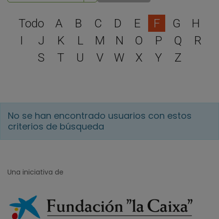
Selecciona una letra para 
Todo
A
B
C
D
E
F
G
H
I
J
K
L
M
N
O
P
Q
R
S
T
U
V
W
X
Y
Z
No se han encontrado usuarios con estos
criterios de búsqueda
Una iniciativa de