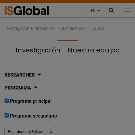
ES
To
Investigación e Innovación
Qué hacemos
Equipo
Investigación - Nuestro equipo
RESEARCHER
PROGRAMA
Programa principal
Programa secundario
Post-doctoral Fellow
x