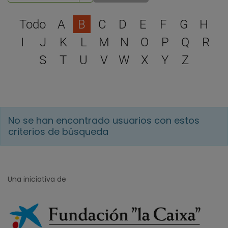
Selecciona una letra para 
Todo
A
B
C
D
E
F
G
H
I
J
K
L
M
N
O
P
Q
R
S
T
U
V
W
X
Y
Z
No se han encontrado usuarios con estos
criterios de búsqueda
Una iniciativa de