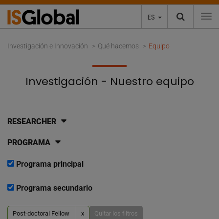
ES
To
Investigación e Innovación
Qué hacemos
Equipo
Investigación - Nuestro equipo
RESEARCHER
PROGRAMA
Programa principal
Programa secundario
Post-doctoral Fellow
x
Quitar los filtros