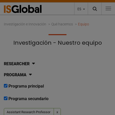
ES
To
Investigación e Innovación
Qué hacemos
Equipo
Investigación - Nuestro equipo
RESEARCHER
PROGRAMA
Programa principal
Programa secundario
Assistant Research Professor
x