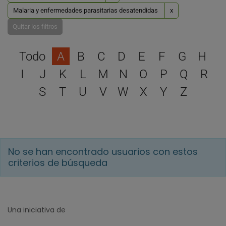
Malaria y enfermedades parasitarias desatendidas
x
Quitar los filtros
Selecciona una letra para 
Todo
A
B
C
D
E
F
G
H
I
J
K
L
M
N
O
P
Q
R
S
T
U
V
W
X
Y
Z
No se han encontrado usuarios con estos
criterios de búsqueda
Una iniciativa de