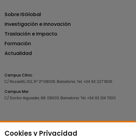
Sobre ISGlobal
Investigación e Innovación
Traslación e Impacto
Formación
Actualidad
Campus Clínic
C/ Rosselló, 132, 5º 2ª 08036.
Barcelona.
Tel.
+34 93 227 1806
Campus Mar
C/ Doctor Aiguader, 88. 08003.
Barcelona.
Tel.
+34 93 214 7300
Cookies y Privacidad