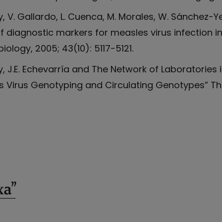
ry, V. Gallardo, L. Cuenca, M. Morales, W. Sánchez-Y
of diagnostic markers for measles virus infection i
iology, 2005; 43(10): 5117-5121.
ry, J.E. Echevarría and The Network of Laboratories
es Virus Genotyping and Circulating Genotypes” The