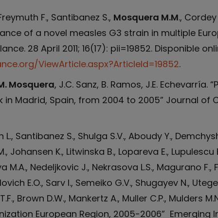
 Freymuth F., Santibanez S.,
Mosquera M.M
., Cordey 
ance of a novel measles G3 strain in multiple Eur
ance. 28 April 2011; 16(17): pii=19852. Disponible onli
ance.org/ViewArticle.aspx?ArticleId=19852
.
M. Mosquera
, J.C. Sanz, B. Ramos, J.E. Echevarría. 
 in Madrid, Spain, from 2004 to 2005” Journal of Cli
n L., Santibanez S., Shulga S.V., Aboudy Y., Demchyshy
., Johansen K., Litwinska B., Lopareva E., Lupulescu E
 M.A., Nedeljkovic J., Nekrasova L.S., Magurano F., F
ovich E.O., Sarv I., Semeiko G.V., Shugayev N., Utegen
., Brown D.W., Mankertz A., Muller C.P., Mulders M.
nization European Region, 2005-2006” Emerging Inf