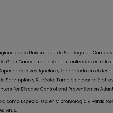
de Linkedin de Maria del Mar Mosquera
ógicas por la Universidad de Santiago de Composte
e Gran Canaria con estudios realizados en el Insti
perior de Investigación y Laboratorio en el desar
n de Sarampión y Rubéola. También desarrolló otra
enters for Disease Control and Prevention en Atlan
nic como Especialista en Microbiología y Parasitolo
s virus.