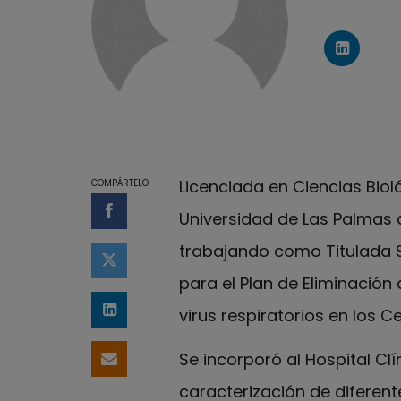
Perfil 
Licenciada en Ciencias Biol
COMPÁRTELO
Universidad de Las Palmas d
Compartir en Facebook
trabajando como Titulada Su
Compartir en Twitter
para el Plan de Eliminació
virus respiratorios en los C
Compartir en LinkedIn
Se incorporó al Hospital Clí
Compartir por email
caracterización de diferente