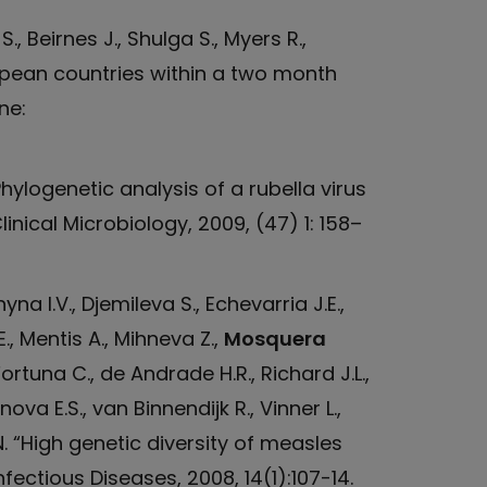
S., Beirnes J., Shulga S., Myers R.,
opean countries within a two month
ne:
“Phylogenetic analysis of a rubella virus
nical Microbiology, 2009, (47) 1: 158–
na I.V., Djemileva S., Echevarria J.E.,
., Mentis A., Mihneva Z.,
Mosquera
ortuna C., de Andrade H.R., Richard J.L.,
ova E.S., van Binnendijk R., Vinner L.,
N. “High genetic diversity of measles
ectious Diseases, 2008, 14(1):107-14.