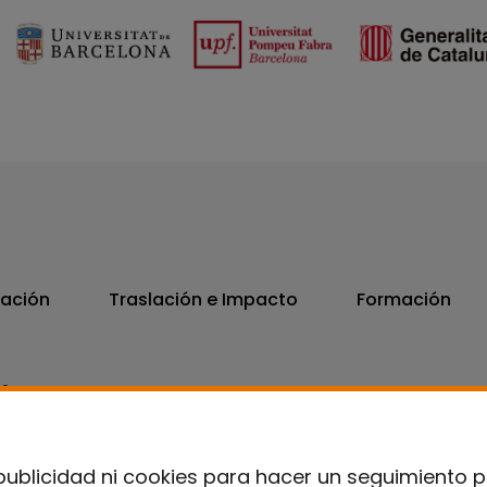
vación
Traslación e Impacto
Formación
06
7300
publicidad ni cookies para hacer un seguimiento 