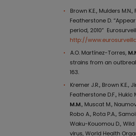
Brown K.E., Mulders M.N.,
Featherstone D. “Appear
period, 2010” Eurosurveill
http://www.eurosurveill
A.O. Martínez-Torres,
M.
strains from an outbreak
163.
Kremer J.R., Brown K.E., Ji
Featherstone D.F., Hukic M
M.M
., Muscat M., Naumova
Robo A., Rota P.A., Samoil
Waku-Kouomou D., Wild T.F
virus, World Health Orga