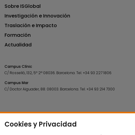
Sobre ISGlobal
Investigación e Innovación
Traslación e Impacto
Formación
Actualidad
Campus Clínic
C/ Rosselló, 132, 5º 2ª 08036.
Barcelona.
Tel.
+34 93 227 1806
Campus Mar
C/ Doctor Aiguader, 88. 08003.
Barcelona.
Tel.
+34 93 214 7300
Cookies y Privacidad