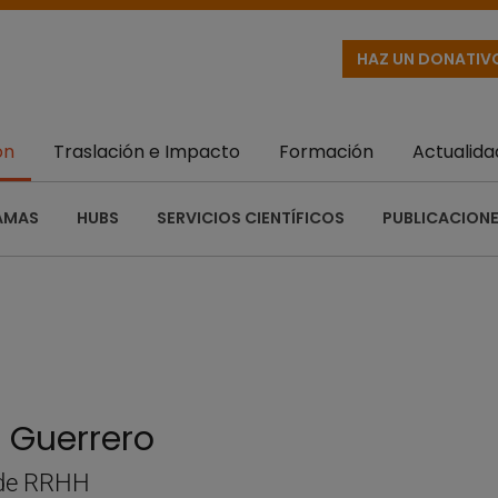
HAZ UN DONATIV
ón
Traslación e Impacto
Formación
Actualida
AMAS
HUBS
SERVICIOS CIENTÍFICOS
PUBLICACIONE
 Guerrero
 de RRHH