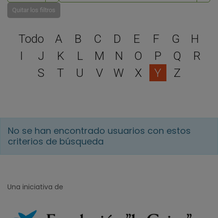
Quitar los filtros
Selecciona una letra para 
Todo
A
B
C
D
E
F
G
H
I
J
K
L
M
N
O
P
Q
R
S
T
U
V
W
X
Y
Z
No se han encontrado usuarios con estos
criterios de búsqueda
Una iniciativa de