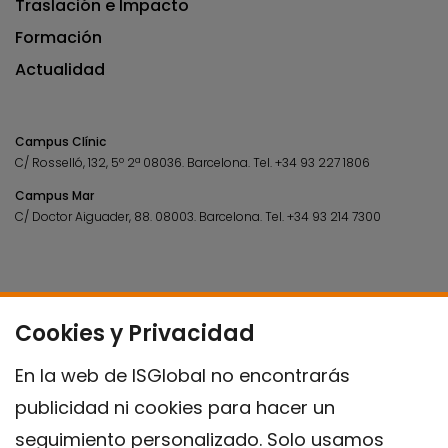
Traslación e Impacto
Formación
Actualidad
Campus Clínic
C/ Rosselló, 132, 5º 2ª 08036.
Barcelona.
Tel.
+34 93 227 1806
Campus Mar
C/ Doctor Aiguader, 88. 08003.
Barcelona.
Tel.
+34 93 214 7300
Cookies y Privacidad
En la web de ISGlobal no encontrarás
publicidad ni cookies para hacer un
seguimiento personalizado. Solo usamos