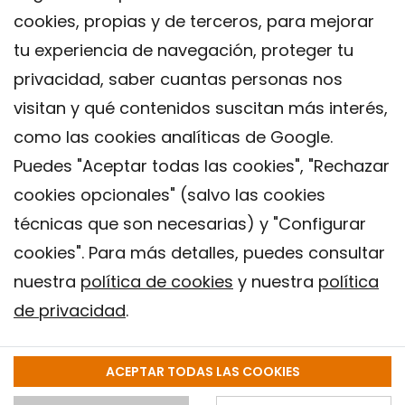
cookies, propias y de terceros, para mejorar
tu experiencia de navegación, proteger tu
privacidad, saber cuantas personas nos
visitan y qué contenidos suscitan más interés,
como las cookies analíticas de Google.
Puedes "Aceptar todas las cookies", "Rechazar
cookies opcionales" (salvo las cookies
técnicas que son necesarias) y "Configurar
Contacto
cookies". Para más detalles, puedes consultar
Aviso legal
nuestra
política de cookies
y nuestra
política
Política de privacidad
de privacidad
.
Política de Cookies
Instituto de Salud Global de Barcelona (ISGlobal), 2018.
ACEPTAR TODAS LAS COOKIES