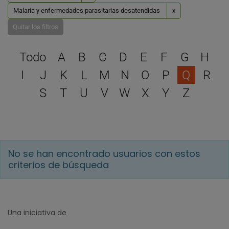
Malaria y enfermedades parasitarias desatendidas
x
Quitar los filtros
Selecciona una letra para 
Todo
A
B
C
D
E
F
G
H
I
J
K
L
M
N
O
P
Q
R
S
T
U
V
W
X
Y
Z
No se han encontrado usuarios con estos
criterios de búsqueda
Una iniciativa de