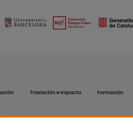
vación
Traslación e Impacto
Formación
06