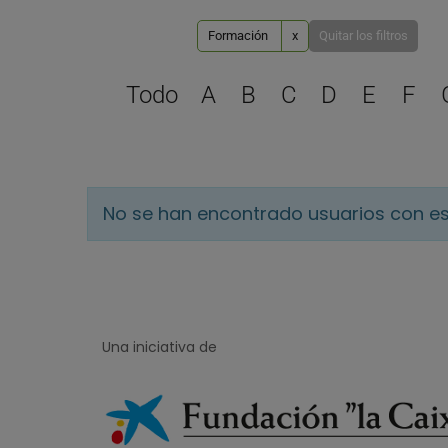
Formación
x
Quitar los filtros
Todo
A
B
C
D
E
F
No se han encontrado usuarios con es
Una iniciativa de