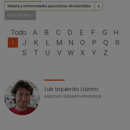
Malaria y enfermedades parasitarias desatendidas
x
Quitar los filtros
Selecciona una letra para 
Todo
A
B
C
D
E
F
G
H
I
J
K
L
M
N
O
P
Q
R
S
T
U
V
W
X
Y
Z
Lista de personal
Luis Izquierdo Lázaro
ASSOCIATE RESEARCH PROFESSOR